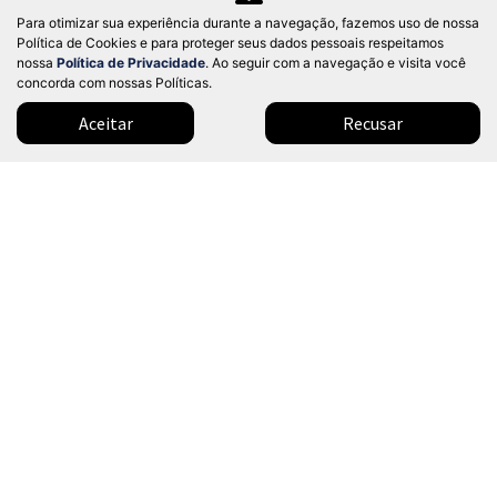
Co
Para otimizar sua experiência durante a navegação, fazemos uso de nossa
mp
Política de Cookies e para proteger seus dados pessoais respeitamos
BYD
arti
nossa
Política de Privacidade
. Ao seguir com a navegação e visita você
BYD SONG PLUS PREMIUM 1.5 DM-I TURBO HÍBRIDO AWD
lhe
AUTOMÁTICO 2026
concorda com nossas Políticas.
Dealer BYD - Nações Unidas
Aceitar
Recusar
Ver Mais 1 lojas
R$ 999.999,99
0 km
2025/2026
Mais informações