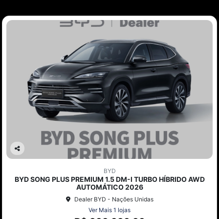
Co
mp
BYD
arti
BYD SONG PLUS PREMIUM 1.5 DM-I TURBO HÍBRIDO AWD
lhe
AUTOMÁTICO 2026
Dealer BYD - Nações Unidas
Ver Mais 1 lojas