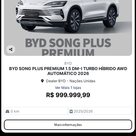
Co
mp
BYD
arti
BYD SONG PLUS PREMIUM 1.5 DM-I TURBO HÍBRIDO AWD
lhe
AUTOMÁTICO 2026
Dealer BYD - Nações Unidas
Ver Mais 1 lojas
R$ 999.999,99
0 km
2025/2026
Mais informações