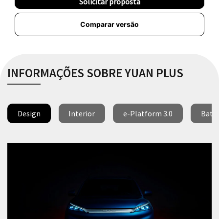
Solicitar proposta
Comparar versão
INFORMAÇÕES SOBRE YUAN PLUS
Design
Interior
e-Platform 3.0
Bater