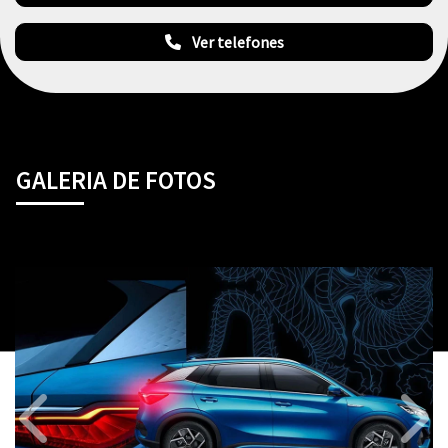
Ver telefones
GALERIA DE FOTOS
Anterior
Próx