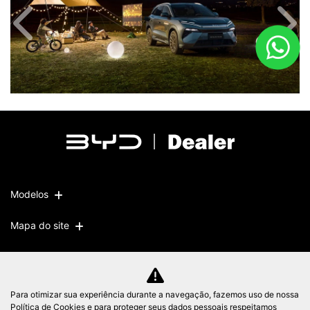
Anterior
Próx
Modelos
Mapa do site
Política de privacidade
Política de cookies
Para otimizar sua experiência durante a navegação, fazemos uso de nossa
SINODEALER COMERCIO DE VEICULOS LTDA
Política de Cookies e para proteger seus dados pessoais respeitamos