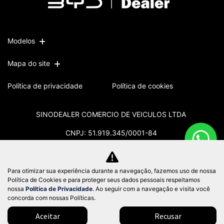
Modelos
Mapa do site
Política de privacidade
Política de cookies
SINODEALER COMERCIO DE VEICULOS LTDA
CNPJ: 51.919.345/0001-84
Para otimizar sua experiência durante a navegação, fazemos uso de nossa
Política de Cookies e para proteger seus dados pessoais respeitamos
No trânsito, enxergar o outro salva
nossa
Política de Privacidade
. Ao seguir com a navegação e visita você
vidas.
concorda com nossas Políticas.
Aceitar
Recusar
Desenvolvido pela DEALERSPACE ® Direitos Reservados.