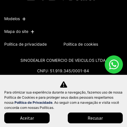
Modelos
Mapa do site
Política de privacidade
Política de cookies
SINODEALER COMERCIO DE VEICULOS LTDA
CNPJ: 51.919.345/0001-84
Para otimizar sua experiência durante a navegação, fazemos uso de nossa
Política de Cookies e para proteger seus dados pessoais respeitamos
No trânsito, enxergar o outro salva
nossa
Política de Privacidade
. Ao seguir com a navegação e visita você
vidas.
concorda com nossas Políticas.
Aceitar
Recusar
Desenvolvido pela DEALERSPACE ® Direitos Reservados.