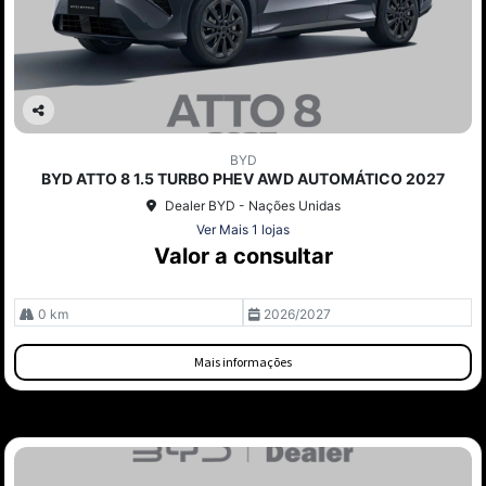
Co
mp
BYD
arti
BYD ATTO 8 1.5 TURBO PHEV AWD AUTOMÁTICO 2027
lhe
Dealer BYD - Nações Unidas
Ver Mais 1 lojas
Valor a consultar
0 km
2026/2027
Mais informações