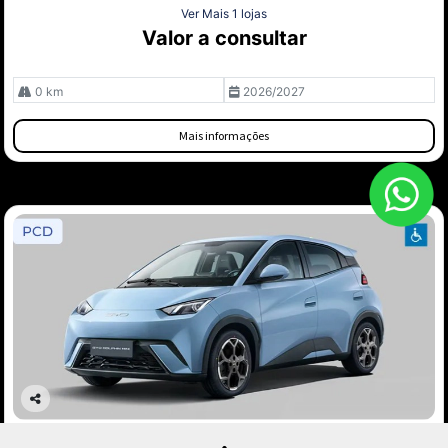
Ver Mais 1 lojas
Valor a consultar
0 km
2026/2027
Mais informações
Co
mp
BYD