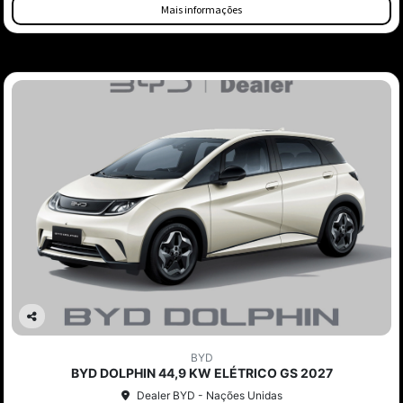
Mais informações
Co
mp
BYD
arti
BYD DOLPHIN 44,9 KW ELÉTRICO GS 2027
lhe
Dealer BYD - Nações Unidas