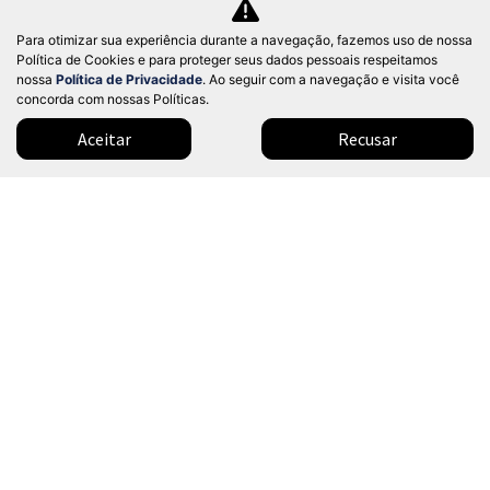
arti
BYD DOLPHIN MINI 38 KW ELÉTRICO GL 2027
lhe
Para otimizar sua experiência durante a navegação, fazemos uso de nossa
Dealer BYD - Nações Unidas
Política de Cookies e para proteger seus dados pessoais respeitamos
Ver Mais 1 lojas
nossa
Política de Privacidade
. Ao seguir com a navegação e visita você
Valor a consultar
concorda com nossas Políticas.
Aceitar
Recusar
0 km
2026/2027
Mais informações
Modelos