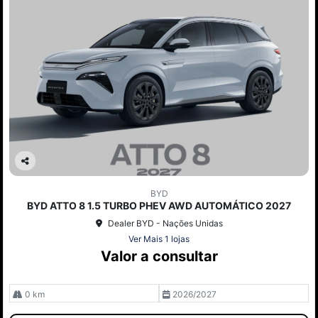
Co
mp
BYD
arti
BYD ATTO 8 1.5 TURBO PHEV AWD AUTOMÁTICO 2027
lhe
Dealer BYD - Nações Unidas
Ver Mais 1 lojas
Valor a consultar
0 km
2026/2027