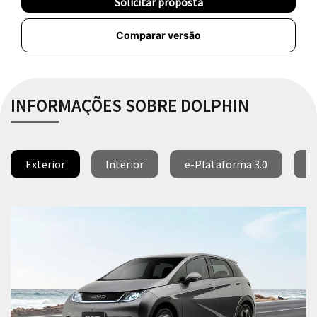
Solicitar proposta
Comparar versão
INFORMAÇÕES SOBRE DOLPHIN
Exterior
Interior
e-Plataforma 3.0
B