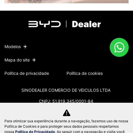
Modelos
Mapa do site
Política de privacidade
Política de cookies
SINODEALER COMERCIO DE VEICULOS LTDA
CNPJ: 51.919.345/0001-84
Para otimizar sua experiência durante a navegação, fazemos uso de nossa
Política de Cookies e para proteger seus dados pessoais respeitamos
No trânsito, enxergar o outro salva
nossa
Política de Privacidade
. Ao seguir com a navegação e visita você