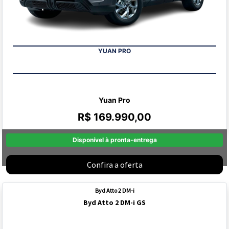
YUAN PRO
Yuan Pro
R$ 169.990,00
Disponível à pronta-entrega
Confira a oferta
Byd Atto 2 DM-i
Byd Atto 2 DM-i GS