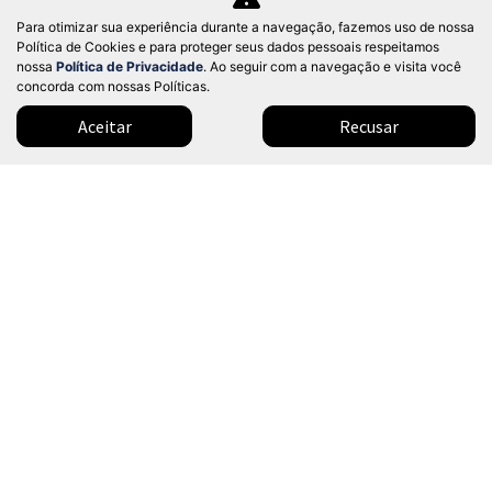
Confira a oferta
Para otimizar sua experiência durante a navegação, fazemos uso de nossa
Política de Cookies e para proteger seus dados pessoais respeitamos
nossa
Política de Privacidade
. Ao seguir com a navegação e visita você
concorda com nossas Políticas.
Aceitar
Recusar
Modelos
Mapa do site
Política de privacidade
Política de cookies
SINODEALER COMERCIO DE VEICULOS LTDA
CNPJ: 51.919.345/0001-84