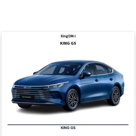
Você também pode gostar
de:
King DM-i
KING GS
KING GS