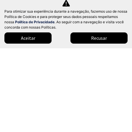
Confira a oferta
Para otimizar sua experiência durante a navegação, fazemos uso de nossa
Política de Cookies e para proteger seus dados pessoais respeitamos
nossa
Política de Privacidade
. Ao seguir com a navegação e visita você
concorda com nossas Políticas.
Aceitar
Recusar
Modelos
Mapa do site
Política de privacidade
Política de cookies
SINODEALER COMERCIO DE VEICULOS LTDA
CNPJ: 51.919.345/0001-84