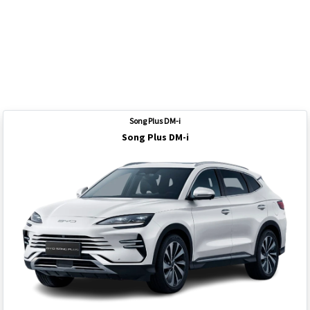
Você também pode gostar
de:
Song Plus DM-i
Song Plus DM-i