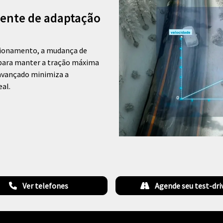
gente de adaptação
acionamento, a mudança de
o para manter a tração máxima
 avançado minimiza a
al.
Ver telefones
Agende seu test-dri