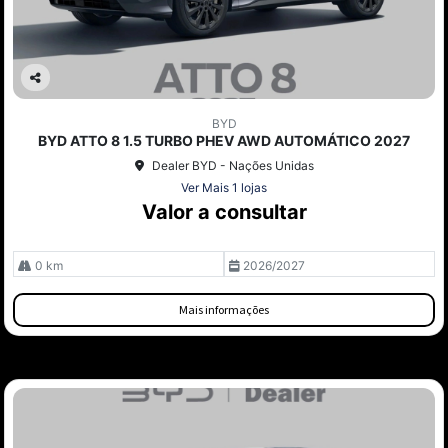
Co
mp
BYD
arti
BYD ATTO 8 1.5 TURBO PHEV AWD AUTOMÁTICO 2027
lhe
Dealer BYD - Nações Unidas
Ver Mais 1 lojas
Valor a consultar
0 km
2026/2027
Mais informações