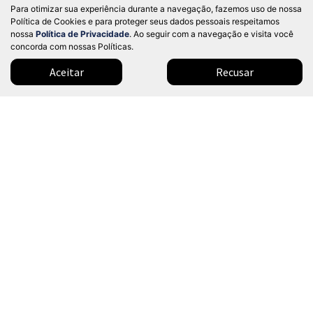
Para otimizar sua experiência durante a navegação, fazemos uso de nossa
Dealer BYD - Nações Unidas
Política de Cookies e para proteger seus dados pessoais respeitamos
Ver Mais 1 lojas
nossa
Política de Privacidade
. Ao seguir com a navegação e visita você
Valor a consultar
concorda com nossas Políticas.
Aceitar
Recusar
0 km
2026/2027
Mais informações
Modelos
Mapa do site