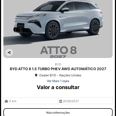
Co
mp
BYD
arti
BYD ATTO 8 1.5 TURBO PHEV AWD AUTOMÁTICO 2027
lhe
Dealer BYD - Nações Unidas
Ver Mais 1 lojas
Valor a consultar
0 km
2026/2027
Mais informações