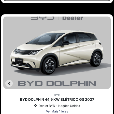
Co
mp
BYD
arti
BYD DOLPHIN 44,9 KW ELÉTRICO GS 2027
lhe
Dealer BYD - Nações Unidas
Ver Mais 1 lojas