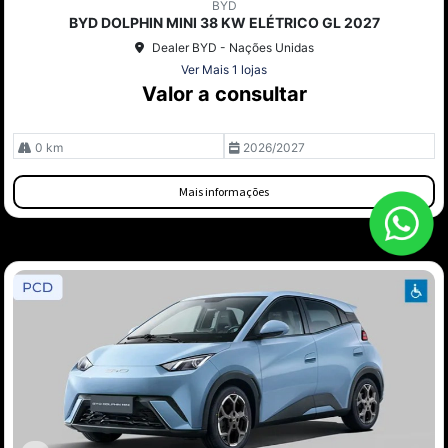
BYD
arti
BYD DOLPHIN MINI 38 KW ELÉTRICO GL 2027
lhe
Dealer BYD - Nações Unidas
Ver Mais 1 lojas
Valor a consultar
0 km
2026/2027
Mais informações