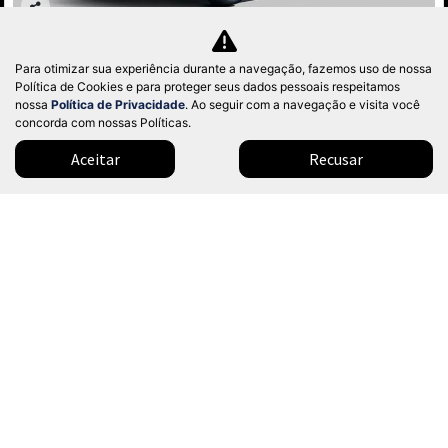
Co
mp
BYD
arti
BYD DOLPHIN MINI 38 KW ELÉTRICO GL 2027
Para otimizar sua experiência durante a navegação, fazemos uso de nossa
lhe
Política de Cookies e para proteger seus dados pessoais respeitamos
Dealer BYD - Nações Unidas
nossa
Política de Privacidade
. Ao seguir com a navegação e visita você
Ver Mais 1 lojas
concorda com nossas Políticas.
Valor a consultar
Aceitar
Recusar
0 km
2026/2027
Mais informações