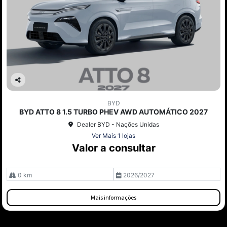
Co
mp
BYD
arti
BYD ATTO 8 1.5 TURBO PHEV AWD AUTOMÁTICO 2027
lhe
Dealer BYD - Nações Unidas
Ver Mais 1 lojas
Valor a consultar
0 km
2026/2027
Mais informações