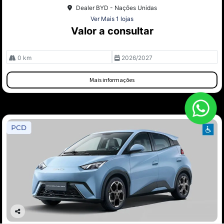
Dealer BYD - Nações Unidas
Ver Mais 1 lojas
Valor a consultar
0 km
2026/2027
Mais informações
Co