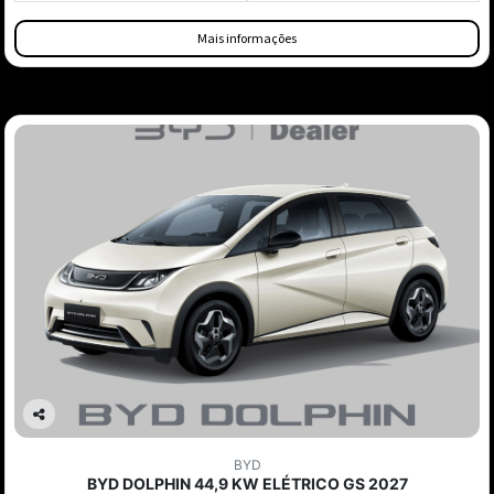
Mais informações
Co
mp
BYD
arti
BYD DOLPHIN 44,9 KW ELÉTRICO GS 2027
lhe