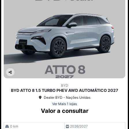
Co
mp
BYD
arti
BYD ATTO 8 1.5 TURBO PHEV AWD AUTOMÁTICO 2027
lhe
Dealer BYD - Nações Unidas
Ver Mais 1 lojas
Valor a consultar
0 km
2026/2027