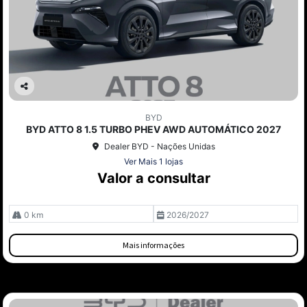
Co
mp
BYD
arti
BYD ATTO 8 1.5 TURBO PHEV AWD AUTOMÁTICO 2027
lhe
Dealer BYD - Nações Unidas
Ver Mais 1 lojas
Valor a consultar
0 km
2026/2027
Mais informações