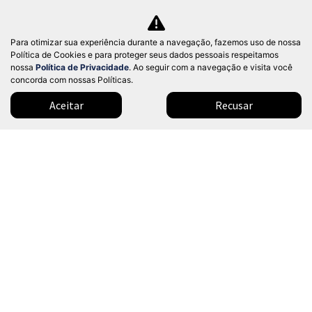
mp
BYD
arti
BYD DOLPHIN MINI 38 KW ELÉTRICO GL 2027
lhe
Para otimizar sua experiência durante a navegação, fazemos uso de nossa
Dealer BYD - Nações Unidas
Política de Cookies e para proteger seus dados pessoais respeitamos
Ver Mais 1 lojas
nossa
Política de Privacidade
. Ao seguir com a navegação e visita você
Valor a consultar
concorda com nossas Políticas.
Aceitar
Recusar
0 km
2026/2027
Mais informações
Modelos