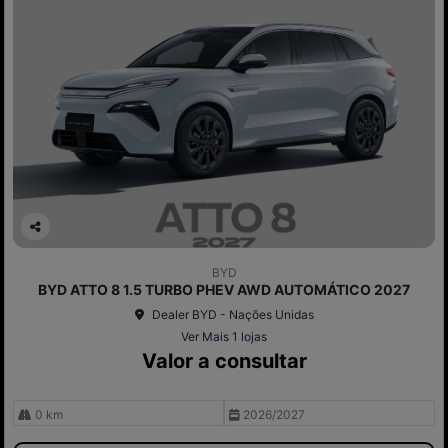
Co
mp
BYD
arti
BYD ATTO 8 1.5 TURBO PHEV AWD AUTOMÁTICO 2027
lhe
Dealer BYD - Nações Unidas
Ver Mais 1 lojas
Valor a consultar
0 km
2026/2027