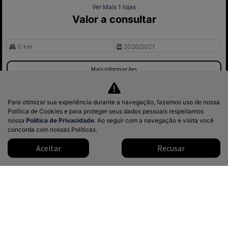
Ver Mais 1 lojas
Valor a consultar
0 km
2026/2027
Mais informações
Para otimizar sua experiência durante a navegação, fazemos uso de nossa
Política de Cookies e para proteger seus dados pessoais respeitamos
nossa
Política de Privacidade
. Ao seguir com a navegação e visita você
concorda com nossas Políticas.
Aceitar
Recusar