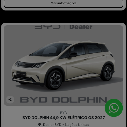
Mais informações
Co
mp
BYD
arti
BYD DOLPHIN 44,9 KW ELÉTRICO GS 2027
lhe
Dealer BYD - Nações Unidas