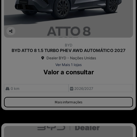
Co
mp
BYD
arti
BYD ATTO 8 1.5 TURBO PHEV AWD AUTOMÁTICO 2027
lhe
Dealer BYD - Nações Unidas
Ver Mais 1 lojas
Valor a consultar
0 km
2026/2027
Mais informações