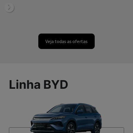
Linha BYD
Song Pro DM-i Flex
Anterior
Próxi
Valor a consultar
Compre agora