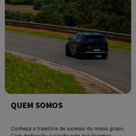
QUEM SOMOS
Conheça a trajetória de sucesso do nosso grupo.
Com dedicação e paixão pelo que fazemos,
transformamos o sonho de cada cliente em
realidade sobre quatro rodas.
SAIBA MAIS
Selecionar uma loja