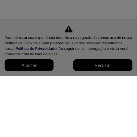
Para otimizar sua experiência durante a navegação, fazemos uso de nossa
Política de Cookies e para proteger seus dados pessoais respeitamos
nossa
Política de Privacidade
. Ao seguir com a navegação e visita você
concorda com nossas Políticas.
Aceitar
Recusar
Modelos
Mapa do site
Política de privacidade
Política de cookies
SINODEALER COMERCIO DE VEICULOS LTDA
CNPJ: 51.919.345/0001-84